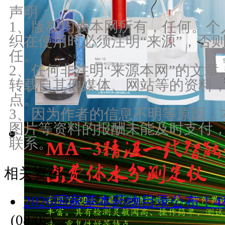
声明：
1、版权均属本网所有，任何。个
织在使用时必须注明“来源”，否
任。
2、任何非注明“来源本网”的文
转载自其他媒体、网站等的资料
点。
3、因为作者的信息不明等原因，
图片等资料的报酬未能及时支付
联系。
相关资料
2026国家基本药物目录公布！
(08/05)