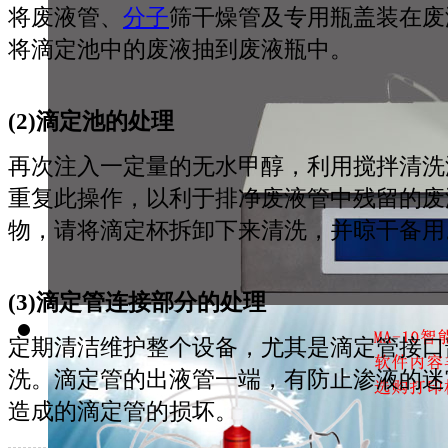
将废液管、
分子
筛干燥管及专用瓶盖装在废
将滴定池中的废液抽到废液瓶中。
(2)滴定池的处理
再次注入一定量的无水甲醇，利用搅拌清洗
重复此操作，以利于排净废液管中残留的废
物，请将滴定杯拆卸下来清洗，并晾干备用
(3)滴定管连接部分的处理
定期清洁维护整个设备，尤其是滴定管接口
洗。滴定管的出液管一端，有防止渗液的迷
造成的滴定管的损坏。