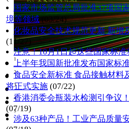
国家市场监管总局批准37项国
境等领域
(03/24)
化妆品安全技术规范更新 新增
(11/27)
注意！10月1日起这些国家标准
1
上半年我国新批准发布国家标准1
2
食品安全新标准 食品接触材料
将正式实施
(07/22)
3
香港消委会瓶装水检测引争议
4
(07/19)
5
涉及63种产品！工业产品质量