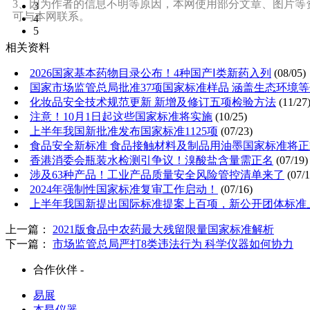
3、因为作者的信息不明等原因，本网使用部分文章、图片等
3
可与本网联系。
4
5
相关资料
2026国家基本药物目录公布！4种国产Ⅰ类新药入列
(08/05)
国家市场监管总局批准37项国家标准样品 涵盖生态环境
化妆品安全技术规范更新 新增及修订五项检验方法
(11/27
注意！10月1日起这些国家标准将实施
(10/25)
上半年我国新批准发布国家标准1125项
(07/23)
食品安全新标准 食品接触材料及制品用油墨国家标准将
香港消委会瓶装水检测引争议！溴酸盐含量需正名
(07/19)
涉及63种产品！工业产品质量安全风险管控清单来了
(07/1
2024年强制性国家标准复审工作启动！
(07/16)
上半年我国新提出国际标准提案上百项，新公开团体标准
上一篇：
2021版食品中农药最大残留限量国家标准解析
下一篇：
市场监管总局严打8类违法行为 科学仪器如何协力
合作伙伴 -
易展
本昂仪器