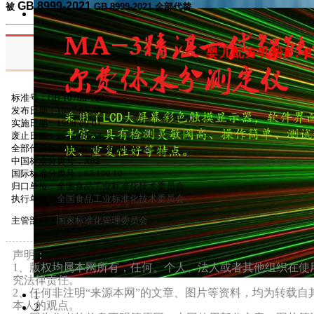
GB 8999-2021
被
GB 8999-2021
全部代替
婴儿配方乳粉Ⅱ，Ⅲ
标准号：GB 10766-1997
发布日期：
1997-05-28
实施日期：
1998-09-01
废止日期：
2021-08-23
全部代替标准：GB 10766-1989
中国标准分类号：
X82
国际标准分类号：
67.100.10
归口单位：
全国食品工业标准化技术委员会
执行单位：
全国食品工业标准化技术委员会
主管部门：
国家标准化管理委员会
声明：
1、版权均属本网所有，任何。个人、法人或者其他组织在使
究法律责任。
2、任何非注明“来源本网”的文章、图片等资料，均为转载
1
本人的观点。
2