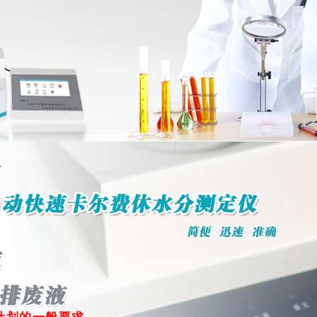
止
打印
关闭