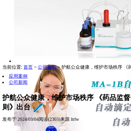
当前位置:
首页
>
公司新闻
> 护航公众健康，维护市场秩序 
应用案例
公司新闻
护航公众健康，维护市场秩序 《药品监
则》出台
发布于 2024/03/04
阅读(2303)
来源 ltrlw