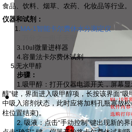
食品、饮料、烟草、农药、化妆品等行业。
仪器和试剂：
1.
MA-1智能卡尔费休水分测定仪
2.万分之一电子天平
3.10ul微量进样器
4.容量法卡尔费休试剂
5.无水甲醇
步骤：
1.吸甲醇：打开仪器电源开关，屏幕显
醇”键，界面进入吸甲醇项，长按该界面“吸
中吸入溶剂状态，此时应将加料孔瓶塞放松
。
柱位置结束)
2. 吸液：点击“手动控制”键出现新的
点击“确定” 键，仪器开始将
卡尔费休试剂
吸