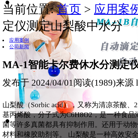
当前位置:
首页
>
应用案
定仪测定山梨酸中水分
应用案例
公司新闻
MA-1智能卡尔费休水分测定
发布于 2024/04/01
阅读(1989)
来源 l
山梨酸（Sorbic acid），又称为清凉茶酸、
基丙烯酸，分子式为C6H8O2，是一种食
菌等许多真菌都具有抑制作用。还用于动物
材料和橡胶助剂等。 山梨酸是一种高效安