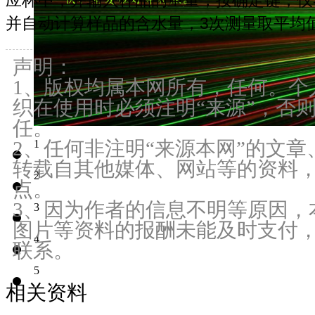
并自动计算样品的含水量，3次测量取平均
声明：
1、版权均属本网所有，任何。个
织在使用时必须注明“来源”，否
任。
2、任何非注明“来源本网”的文
1
转载自其他媒体、网站等的资料
2
点。
3、因为作者的信息不明等原因，
3
图片等资料的报酬未能及时支付
4
联系。
5
相关资料