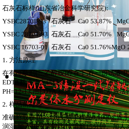
石灰石标样(山东省冶金科学研究院):
YSBC28708-93 石灰石 Ca0 53.87% MgO
YSBC 28704-93 石灰石 Ca0 51.70% MgO
YSBC 16703-01 石灰石 Ca0 51.76%MgO 
1. 方法原理
在有掩蔽剂(三乙醇胺)存在下,在一份试液中加
EDTA标液滴定钙镁合量,在另一份试液中,用1
PH=12-13,用EDTA 标液滴定钙含量,差
2. 样品前处理
准确称取在105~110℃烘干样品0.1000g,置
润湿,加入10ml盐酸(1:1),溶解15分钟。加人