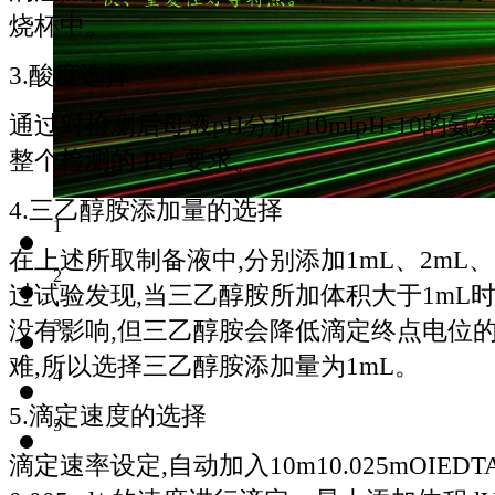
烧杯中。
3.酸度选择
通过对检测后母液pH分析.10mlpH-10的氨缓
整个检测的 PH 要求。
4.三乙醇胺添加量的选择
1
在上述所取制备液中,分别添加1mL、2mL、3
2
过试验发现,当三乙醇胺所加体积大于1mL
没有影响,但三乙醇胺会降低滴定终点电位的
3
难,所以选择三乙醇胺添加量为1mL。
4
5.滴定速度的选择
5
滴定速率设定,自动加入10m10.025mOIEDT