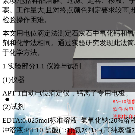
繁琐,包括样品溶解、过滤、定容、移液、
骤。工作量大,且对终点颜色判定要求较高,
检验操作困难。
本文用电位滴定法测定石灰石中氧化钙和氧化
剂和化学法相同。通过实验研究发现此法简
于化学方法。
1 实验部分1.1 仪器与试剂
(1)仪器
APT-1自动电位滴定仪，钙离子专用电极。
(2)试剂
EDTA:0.025mol标准溶液 氢氧化钠:20%
冲溶液:PH:10 盐酸(1:1);氨水(1:1),高纯蒸馏