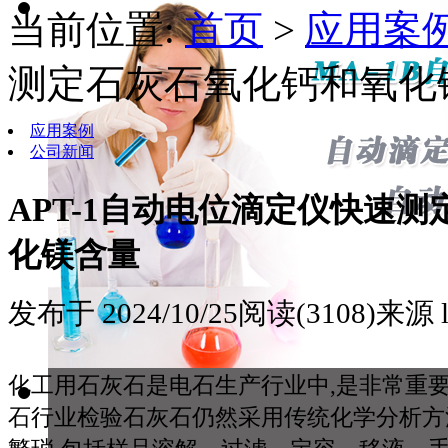
当前位置:
首页
>
应用案
测定石灰石氧化钙和氧化
应用案例
公司新闻
APT-1自动电位滴定仪快速
化镁含量
发布于 2024/10/25
阅读(3108)
来源 l
化工用石灰石是电石生产行业中,是非常重
石行业检验石灰石仍然采用传统化学分析方