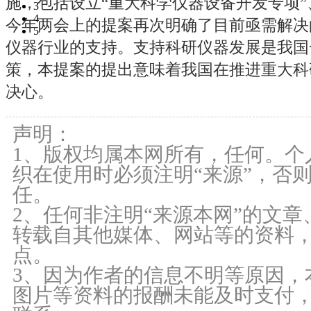
施，包括设立“重大科学仪器设备开发专项”
3
4
今年两会上的提案再次明确了目前亟需解决
5
仪器行业的支持。支持科研仪器发展是我国
策，本提案的提出意味着我国在推进重大科
决心。
声明：
1、版权均属本网所有，任何。个
织在使用时必须注明“来源”，否
任。
2、任何非注明“来源本网”的文
转载自其他媒体、网站等的资料
点。
3、因为作者的信息不明等原因，
图片等资料的报酬未能及时支付