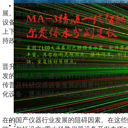
2.鼓励深耕在科研仪器行业的企业积极
展。建议有关管理部门委托行业协会或者第
设备行业的发展情况与全产业链现状，借鉴
上下游提出指导意见，辅助和推动政府部门
持政策。
3.优化相关人才支持政策，并有针对性
晋升和筛选上，去除“唯论文论”，主动肯
发的科研人员。建议有针对性地对高校或者
传普及科研仪器设备发展的重要性以及战略
化设备，逐步扭转大量购买国外科研仪器的
仪器行业面临的经费不足、上下游脱节
在的国产仪器行业发展的阻碍因素。在这些
1
2