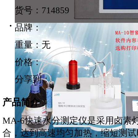
货号：
714859
品牌：
重量：无
价格：
分享到：
产品简介
MA-6快速水分测定仪是采用卤素
合，达到高速均匀加热，缩短测试