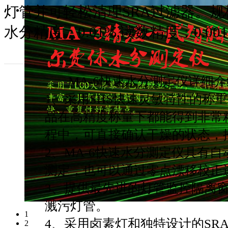
灯管并可轻松清理SRA过滤器。规格：1
水分精度：0.01%,读数精度：0.001
详细资料
MA-6快速水分测定仪详细介
1、采用SHS快速灵敏特性的称
品在高精度称量下都能得到非常
程中，可直接确认干燥的状态，
2、MA-6快速水分测定仪具有
测定，也可以通过零点漂移校正
3、提供最先进的灯管监控隔离
溅污灯管。
1
4、采用卤素灯和独特设计的SR
2