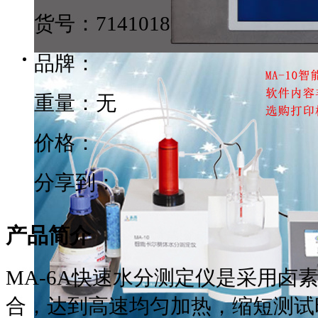
货号：
7141018
品牌：
重量：无
价格：
分享到：
产品简介
MA-6A快速水分测定仪是采用卤
合，达到高速均匀加热，缩短测试